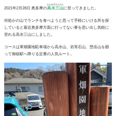
たかみずさんざん
2021年2月28日 奥多摩の
高水三山
に登ってきました。
何処かの山でランチを食べようと思って手軽にいける所を探
していると最近奥多摩方面に行ってない事を思い出し気軽に
登れる高水三山にしました。
コースは軍畑園地駐車場から高水山、岩茸石山、惣岳山を廻
って御嶽駅へ降りる定番の人気ルート。