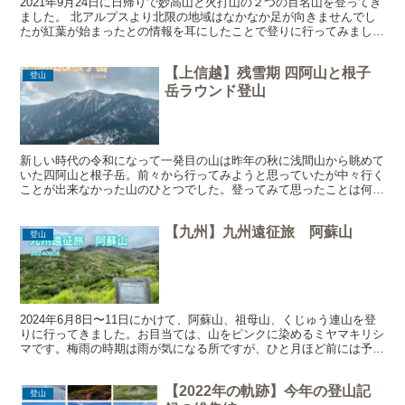
2021年9月24日に日帰りで妙高山と火打山の２つの百名山を登ってき
ました。 北アルプスより北限の地域はなかなか足が向きませんでし
たが紅葉が始まったとの情報を耳にしたことで登りに行ってみまし
た。下調べをしていると1泊2日で廻るのが一般的のよ...
【上信越】残雪期 四阿山と根子
登山
岳ラウンド登山
新しい時代の令和になって一発目の山は昨年の秋に浅間山から眺めて
いた四阿山と根子岳。前々から行ってみようと思っていたが中々行く
ことが出来なかった山のひとつでした。登ってみて思ったことは何か
わからないけどいい山だな~って感じたこと。 家から車で...
【九州】九州遠征旅 阿蘇山
登山
2024年6月8日〜11日にかけて、阿蘇山、祖母山、くじゅう連山を登
りに行ってきました。お目当ては、山をピンクに染めるミヤマキリシ
マです。梅雨の時期は雨が気になる所ですが、ひと月ほど前には予約
をして雨が降ったらそれを楽しむくらいの気構えで、...
【2022年の軌跡】今年の登山記
登山