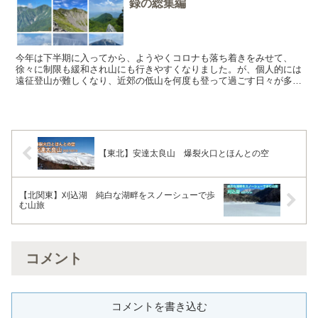
録の総集編
今年は下半期に入ってから、ようやくコロナも落ち着きをみせて、
徐々に制限も緩和され山にも行きやすくなりました。が、個人的には
遠征登山が難しくなり、近郊の低山を何度も登って過ごす日々が多
く、未開の山を登れない寂しさみたいなものがありました。それ...
【東北】安達太良山 爆裂火口とほんとの空
【北関東】刈込湖 純白な湖畔をスノーシューで歩
む山旅
コメント
コメントを書き込む