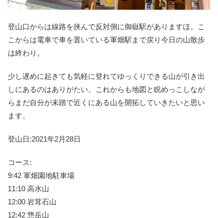
登山口からは線路を挟んで反対側に御嶽駅がありますほ。こ
こからは電車で車を置いている軍畑駅まで戻り今日の山散歩
は終わり。
少し遅めに起きても気軽に登れてゆっくりできる山が引き出
しにあるのはありがたい。これからも地図と睨めっこしなが
らまだ自分が未踏で近くにある山を開拓していきたいと思い
ます。
登山日:2021年2月28日
コース:
9:42 軍畑園地駐車場
11:10 高水山
12:00 岩茸石山
12:42 惣岳山