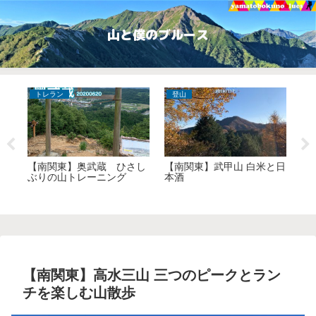
山と僕のブルース
トレラン
登山
ハ
んと
【南関東】奥武蔵 ひさし
【南関東】武甲山 白米と日
【
ぶりの山トレーニング
本酒
や
手
【南関東】高水三山 三つのピークとラン
チを楽しむ山散歩