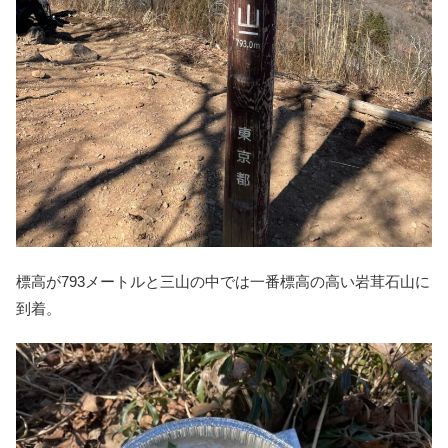
標高が793メートルと三山の中では一番標高の高い岩茸石山に
到着。