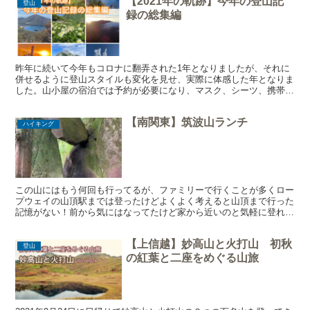
【2021年の軌跡】今年の登山記
登山
録の総集編
昨年に続いて今年もコロナに翻弄された1年となりましたが、それに
併せるように登山スタイルも変化を見せ、実際に体感した年となりま
した。山小屋の宿泊では予約が必要になり、マスク、シーツ、携帯ア
ルコールの持参が必須になったりと実感した年となりました...
【南関東】筑波山ランチ
ハイキング
この山にはもう何回も行ってるが、ファミリーで行くことが多くロー
プウェイの山頂駅までは登ったけどよくよく考えると山頂まで行った
記憶がない！前から気にはなってたけど家から近いのと気軽に登れる
のでいつかいけばいいやっと後回しにしてました。昨日の夜...
【上信越】妙高山と火打山 初秋
登山
の紅葉と二座をめぐる山旅