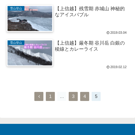
【上信越】残雪期 赤城山 神秘的
雪山登山
なアイスバブル
2019.03.04
【上信越】厳冬期 谷川岳 白銀の
雪山登山
稜線とカレーライス
2019.02.12
前
1
…
3
4
5
へ