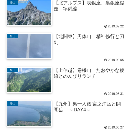
【北アルプス】表銀座、裏銀座縦
登山
走 準備編
2019.09.22
【北関東】男体山 精神修行と刀
登山
剣
2019.09.05
【上信越】巻機山 たおやかな稜
登山
線とのんびりランチ
2019.08.31
【九州】男一人旅 宮之浦岳と開
登山
聞岳 ～DAY4～
2019.05.27