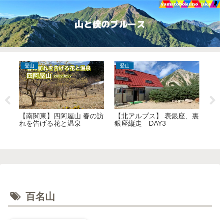
山と僕のブルース
登山
登山
雪
浦岳
【南関東】四阿屋山 春の訪
【北アルプス】 表銀座、裏
【
れを告げる花と温泉
銀座縦走 DAY3
湖
山
百名山