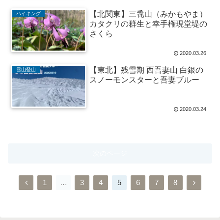
【北関東】三毳山（みかもやま）
ハイキング
カタクリの群生と幸手権現堂堤の
さくら
2020.03.26
【東北】残雪期 西吾妻山 白銀の
雪山登山
スノーモンスターと吾妻ブルー
2020.03.24
次のページ
前
次
1
…
3
4
5
6
7
8
へ
へ