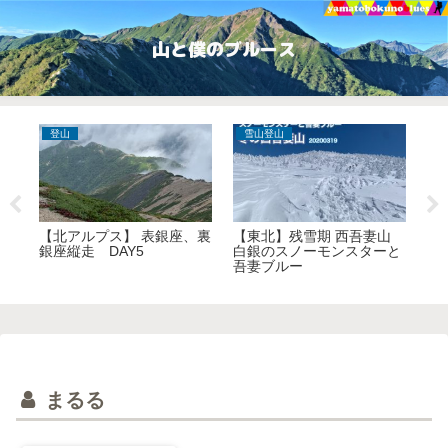
山と僕のブルース
登山
雪山登山
登
山
【北アルプス】 表銀座、裏
【東北】残雪期 西吾妻山
【
か
銀座縦走 DAY5
白銀のスノーモンスターと
銀
吾妻ブルー
まるる