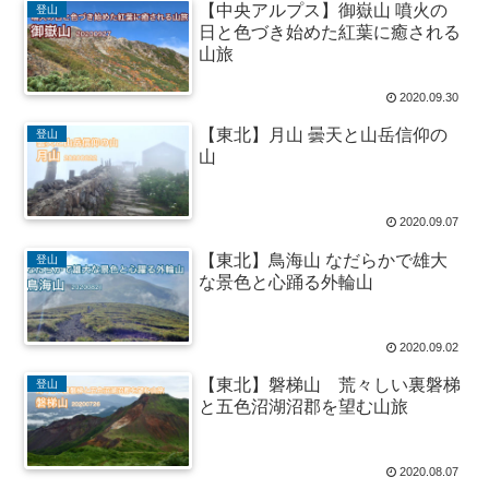
【中央アルプス】御嶽山 噴火の
登山
日と色づき始めた紅葉に癒される
山旅
2020.09.30
【東北】月山 曇天と山岳信仰の
登山
山
2020.09.07
【東北】鳥海山 なだらかで雄大
登山
な景色と心踊る外輪山
2020.09.02
【東北】磐梯山 荒々しい裏磐梯
登山
と五色沼湖沼郡を望む山旅
2020.08.07