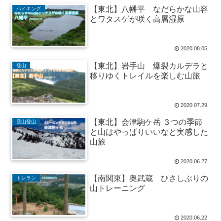
【東北】八幡平 なだらかな山容
ハイキング
とワタスゲが咲く高層湿原
2020.08.05
【東北】岩手山 爆裂カルデラと
登山
移りゆくトレイルを楽しむ山旅
2020.07.29
【東北】会津駒ケ岳 ３つの季節
雪山登山
と山はやっぱりいいなと実感した
山旅
2020.06.27
【南関東】奥武蔵 ひさしぶりの
トレラン
山トレーニング
2020.06.22